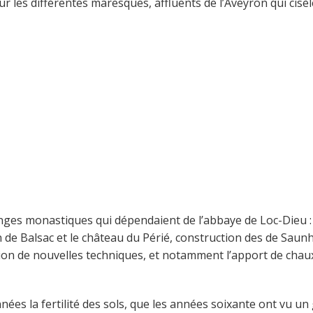
 sur les différentes maresques, affluents de l’Aveyron qui cis
nges monastiques qui dépendaient de l’abbaye de Loc-Dieu 
 de Balsac et le château du Périé, construction des de Saunh
n de nouvelles techniques, et notamment l’apport de chaux, 
années la fertilité des sols, que les années soixante ont vu 