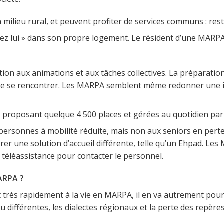
n milieu rural, et peuvent profiter de services communs : re
 chez lui » dans son propre logement. Le résident d’une MA
pation aux animations et aux tâches collectives. La préparation
 de se rencontrer. Les MARPA semblent même redonner une i
 proposant quelque 4 500 places et gérées au quotidien par
 personnes à mobilité réduite, mais non aux seniors en pert
r une solution d’accueil différente, telle qu’un Ehpad. Le
e téléassistance pour contacter le personnel.
ARPA ?
très rapidement à la vie en MARPA, il en va autrement pour les
u différentes, les dialectes régionaux et la perte des repè