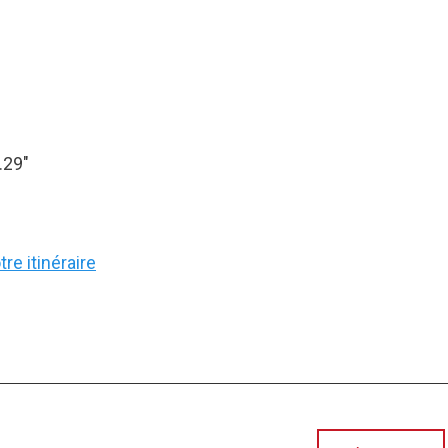
.29″
re itinéraire