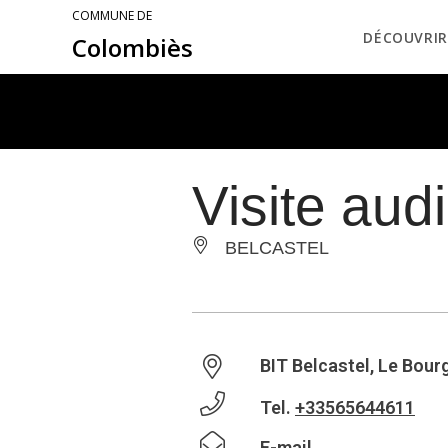
COMMUNE DE
DÉCOUVRIR
Colombiès
Visite aud
BELCASTEL
BIT Belcastel, Le Bourg
Tel.
+33565644611
E-mail