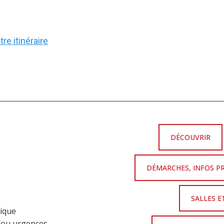
re itinéraire
DÉCOUVRIR
DÉMARCHES, INFOS P
SALLES E
nique
t/ou urgences