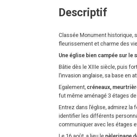
Descriptif
Classée Monument historique, son 
fleurissement et charme des viei
Une église bien campée sur le 
Bâtie dès le XIIIe siècle, puis f
l’invasion anglaise, sa base en a
Egalement,
créneaux, meurtriè
fut même aménagé 3 étages de c
Entrez dans l’église, admirez la 
identifier les différents perso
communiquer avec les étages e
Le 16 août, a lieu le
pèlerinage d