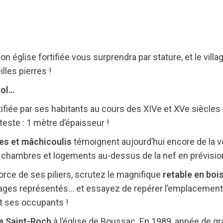
église fortifiée vous surprendra par stature, et le villag
lles pierres !
sol…
ortifiée par ses habitants au cours des XIVe et XVe siècle
tteste : 1 mètre d’épaisseur !
res et mâchicoulis
témoignent aujourd’hui encore de la voc
hambres et logements au-dessus de la nef en prévision
force de ses piliers, scrutez le magnifique
retable en boi
nnages représentés… et essayez de repérer l’emplacement
t ses occupants !
e Saint-Roch
à l’église de Boussac. En 1989, année de g