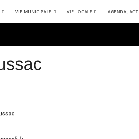
VIE MUNICIPALE
VIE LOCALE
AGENDA, ACT
oussac
oussac
segali.fr