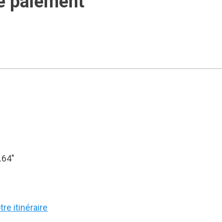
e paiement
.64″
re itinéraire