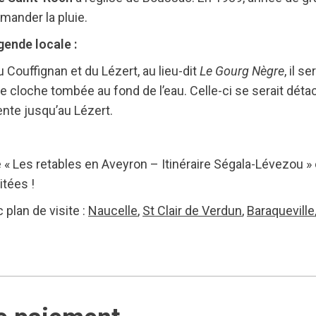
mander la pluie.
ende locale :
 Couffignan et du Lézert, au lieu-dit
Le Gourg Nègre
, il s
ne cloche tombée au fond de l’eau. Celle-ci se serait déta
pente jusqu’au Lézert.
é « Les retables en Aveyron – Itinéraire Ségala-Lévezou » 
itées !
plan de visite :
Naucelle
,
St Clair de Verdun
,
Baraqueville