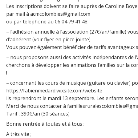
Les inscriptions doivent se faire auprès de Caroline Boye
par mail à acmcolombies@gmail.com
ou par téléphone au 06 04 79 41 48.
– l’adhésion annuelle à l’association (27€/an/famille) vo
d’adhérent (voir flyer en pièce jointe).
Vous pouvez également bénéficier de tarifs avantageux su
– nous proposons aussi des activités indépendantes de l’
cherchons à développer les animations familles sur la c
!
– concernant les cours de musique (guitare ou clavier) p
https://fabienmedard.wixsite.com/website
ils reprendront le mardi 13 septembre. Les enfants seront
Merci de nous contacter à famillesruralescolombies@gmail
Tarif : 390€/an (30 séances)
Bonne rentrée à toutes et à tous ;
A très vite ;