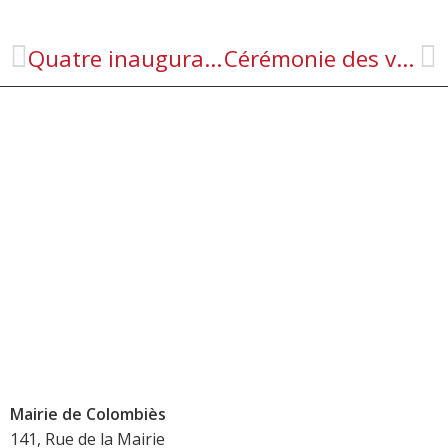
Quatre inaugurations pour une commune vivante
Cérémonie des vœux : maintenir l’attractivité, préserver et développer les services et les activités sur le territoire.
Mairie de Colombiès
141, Rue de la Mairie