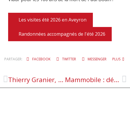
Les visites été 2026 en Aveyron
Randonnées accompagnés de l'été 2026
PARTAGER:
FACEBOOK
TWITTER
MESSENGER
PLUS
Thierry Granier, de Limayrac à Kuala Lumpur
Mammobile : dépistage itinérant du cancer du sein gratuit et sans ordonnance le 22 juillet 2026.