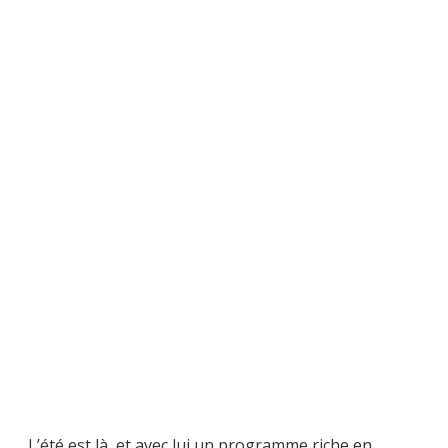
L’été est là, et avec lui un programme riche en